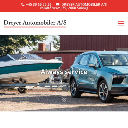
+45 39 69 55 29
DREYER AUTOMOBILER A/S
Vandtårnsvej 79, 2860 Søborg
Aiways service
7