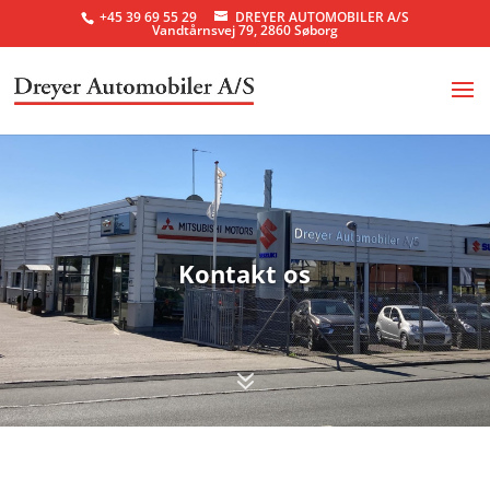
+45 39 69 55 29
DREYER AUTOMOBILER A/S
Vandtårnsvej 79, 2860 Søborg
Kontakt os
7